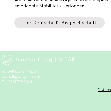
Auch die Deutsche Krebsgesellschaft empfieh
emotionale Stabilität zu erlangen.
Link Deutsche Krebsgesellschaft
Isabell Lang I MBSR
isabell@lang-mbsr.de
Tel. 0621 799 30 61
Datens